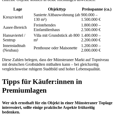
Lage
Objekttyp
Preisspanne (ca.)
Sanierte Altbauwohnung (ab
900.000 –
Kreuzviertel
130 m²)
1.500.000 €
Freistehendes
1.800.000 –
Aasee-Bereich
Einfamilienhaus
2.500.000 €
Hansaviertel /
Villa mit Grundstück ab 800
1.400.000 –
Sentrup
m²
2.200.000 €
Innenstadtnah
1.200.000 –
Penthouse oder Maisonette
(Neubau)
2.000.000 €
Diese Zahlen belegen, dass der Münsteraner Markt auf Topniveau
mit deutschen Großstädten mithalten kann – bei gleichzeitig
vergleichsweise ruhigem Stadtbild und hoher Lebensqualität.
Tipps für Käufer:innen in
Premiumlagen
Wer sich ernsthaft für ein Objekt in einer Münsteraner Toplage
interessiert, sollte einige praktische Aspekte frühzeitig
bedenken.